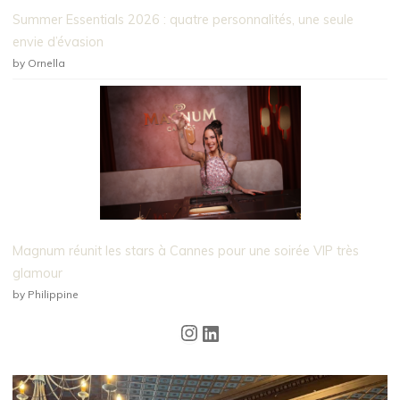
Summer Essentials 2026 : quatre personnalités, une seule
envie d’évasion
by Ornella
Magnum réunit les stars à Cannes pour une soirée VIP très
glamour
by Philippine
Instagram
LinkedIn