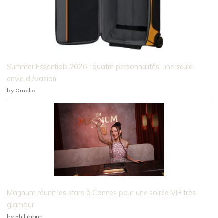
Summer Essentials 2026 : quatre personnalités, une seule
envie d’évasion
by Ornella
Magnum réunit les stars à Cannes pour une soirée VIP très
glamour
by Philippine