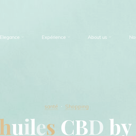
Elegance
Expérience
About us
No
santé
Shopping
h
u
i
l
e
s
C
B
D
b
y