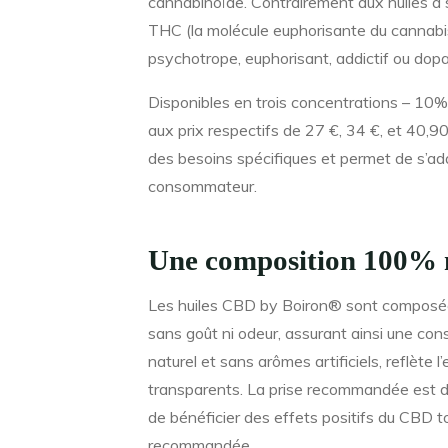
cannabinoïde. Contrairement aux huiles à 
THC (la molécule euphorisante du cannabis
psychotrope, euphorisant, addictif ou dopa
Disponibles en trois concentrations – 10
aux prix respectifs de 27 €, 34 €, et 40,
des besoins spécifiques et permet de s’ada
consommateur.
Une composition 100% na
Les huiles CBD by Boiron® sont composées
sans goût ni odeur, assurant ainsi une co
naturel et sans arômes artificiels, reflète
transparents. La prise recommandée est de 
de bénéficier des effets positifs du CBD t
recommandée.