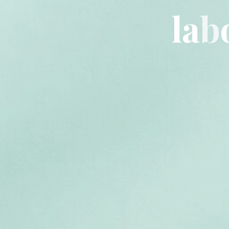
l
a
b