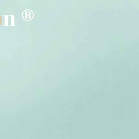
o
n
®