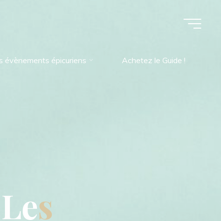
s évènements épicuriens
Achetez le Guide !
L
e
s