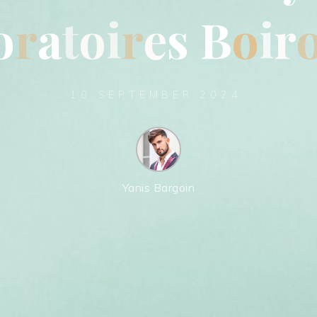
o
r
a
t
o
i
r
e
s
B
o
i
r
10 SEPTEMBER 2024
Yanis Bargoin