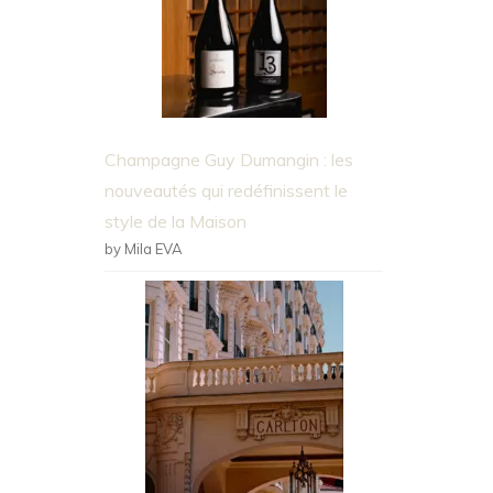
Champagne Guy Dumangin : les
nouveautés qui redéfinissent le
style de la Maison
by Mila EVA