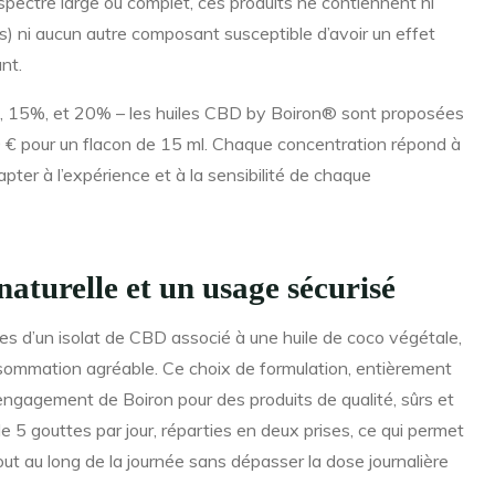
spectre large ou complet, ces produits ne contiennent ni
) ni aucun autre composant susceptible d’avoir un effet
nt.
%, 15%, et 20% – les huiles CBD by Boiron® sont proposées
90 € pour un flacon de 15 ml. Chaque concentration répond à
pter à l’expérience et à la sensibilité de chaque
turelle et un usage sécurisé
 d’un isolat de CBD associé à une huile de coco végétale,
nsommation agréable. Ce choix de formulation, entièrement
 l’engagement de Boiron pour des produits de qualité, sûrs et
5 gouttes par jour, réparties en deux prises, ce qui permet
out au long de la journée sans dépasser la dose journalière