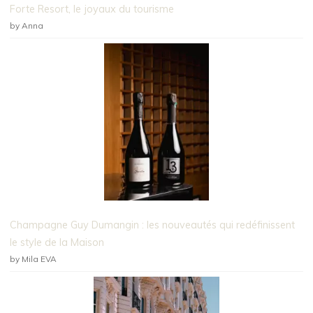
Forte Resort, le joyaux du tourisme
by Anna
Champagne Guy Dumangin : les nouveautés qui redéfinissent
le style de la Maison
by Mila EVA