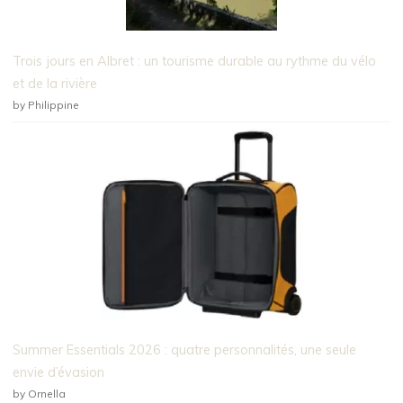
Trois jours en Albret : un tourisme durable au rythme du vélo
et de la rivière
by Philippine
Summer Essentials 2026 : quatre personnalités, une seule
envie d’évasion
by Ornella