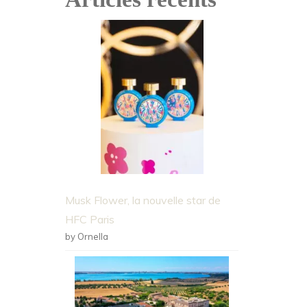
Musk Flower, la nouvelle star de
HFC Paris
by Ornella