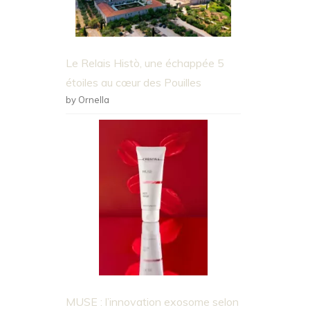
Le Relais Histò, une échappée 5
étoiles au cœur des Pouilles
by Ornella
MUSE : l’innovation exosome selon