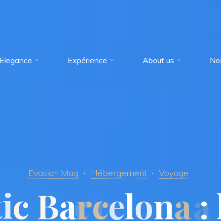
Elegance
Expérience
About us
No
Evasion Mag
Hébergement
Voyage
t
i
c
B
a
r
c
e
l
o
n
a
: