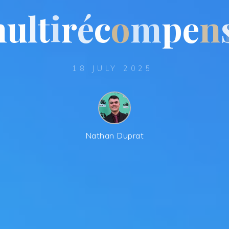
m
u
l
t
i
r
é
c
o
m
p
e
n
18 JULY 2025
Nathan Duprat