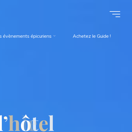
s évènements épicuriens
Achetez le Guide !
l
’
h
ô
t
e
l