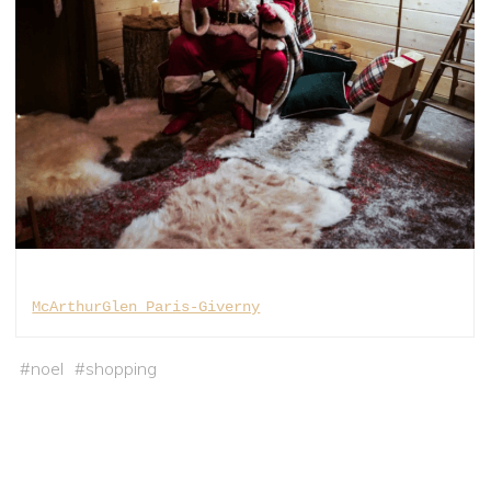
McArthurGlen Paris-Giverny
#
noel
#
shopping