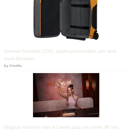
Summer Essentials 2026 : quatre personnalités, une seule
envie d’évasion
by Ornella
Magnum réunit les stars à Cannes pour une soirée VIP très