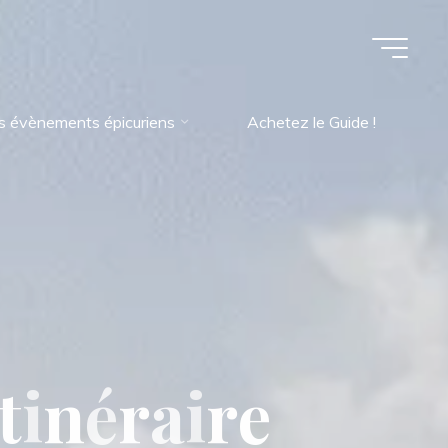
s évènements épicuriens
Achetez le Guide !
t
i
n
é
r
a
i
r
e