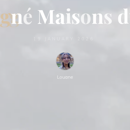
g
n
é
M
a
i
s
o
n
s
d
19 JANUARY 2026
Louane