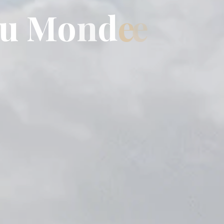
u
M
o
n
d
e