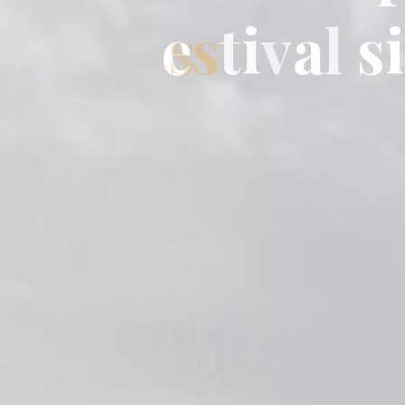
e
s
t
i
v
a
l
s
i