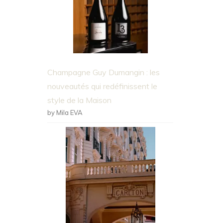
Champagne Guy Dumangin : les
nouveautés qui redéfinissent le
style de la Maison
by Mila EVA