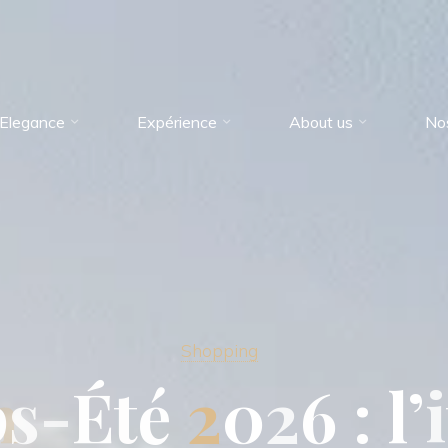
Elegance
Expérience
About us
No
Shopping
p
s
-
É
t
é
2
0
2
6
:
l
’
i