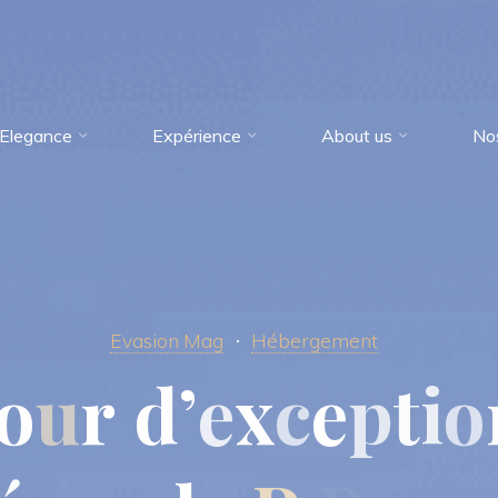
Elegance
Expérience
About us
No
Evasion Mag
Hébergement
o
u
r
d
’
e
x
c
e
p
t
i
o