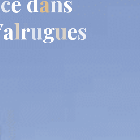
n
c
e
d
a
n
s
V
a
l
r
u
g
u
e
s