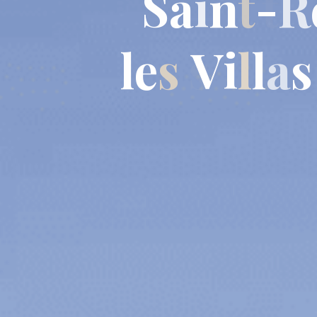
S
a
i
n
t
-
R
l
e
s
V
i
l
l
a
s