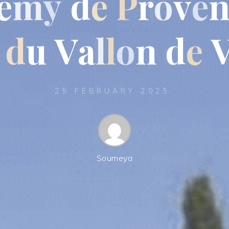
é
m
y
d
e
P
r
o
v
e
d
u
V
a
l
l
o
n
d
e
25 FEBRUARY 2025
Soumeya