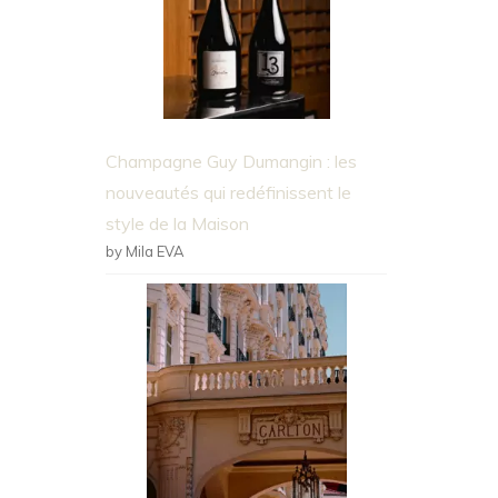
Champagne Guy Dumangin : les
nouveautés qui redéfinissent le
style de la Maison
by Mila EVA