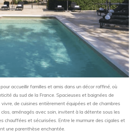
r accueillir familles et amis dans un décor raffiné, où
nticité du sud de la France. Spacieuses et baignées de
à vivre, de cuisines entièrement équipées et de chambres
s clos, aménagés avec soin, invitent à la détente sous les
s chauffées et sécurisées. Entre le murmure des cigales et
ient une parenthèse enchantée.