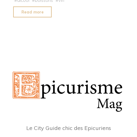
#
alcool
#
boissons
#
vin
"Coravin
Read more
célèbre
10
ans
d’innovation
dans
la
conservation
du
vin"
Le City Guide chic des Epicuriens