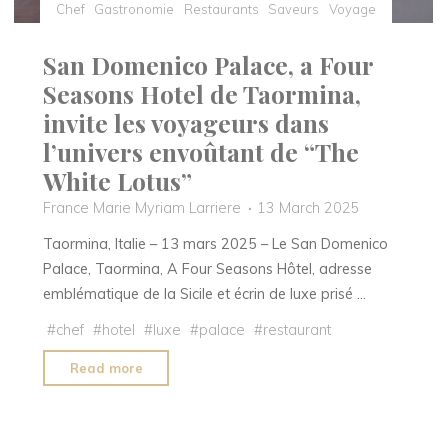
Chef
Gastronomie
Restaurants
Saveurs
Voyage
San Domenico Palace, a Four
Seasons Hotel de Taormina,
invite les voyageurs dans
l’univers envoûtant de “The
White Lotus”
France Marie Myriam Larriere
13 March 2025
Taormina, Italie – 13 mars 2025 – Le San Domenico
Palace, Taormina, A Four Seasons Hôtel, adresse
emblématique de la Sicile et écrin de luxe prisé …
#
chef
#
hotel
#
luxe
#
palace
#
restaurant
"San
Read more
Domenico
Palace,
a