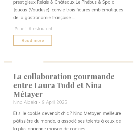
prestigieux Relais & Châteaux Le Phébus & Spa à
Joucas (Vaucluse), convie trois figures emblématiques
de la gastronomie française …
#
chef
#
restaurant
"Un
Read more
Dîner
d’Exception
Exquis Mag
en
Provence"
La collaboration gourmande
entre Laura Todd et Nina
Métayer
Nina Aldeia
9 April 2025
Et si le cookie devenait chic ? Nina Métayer, meilleure
pâtissière du monde, a associé ses talents à ceux de
la plus ancienne maison de cookies …