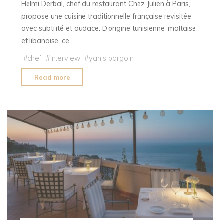
Helmi Derbal, chef du restaurant Chez Julien à Paris,
propose une cuisine traditionnelle française revisitée
avec subtilité et audace. D’origine tunisienne, maltaise
et libanaise, ce …
#
chef
#
interview
#
yanis bargoin
"Rencontre
Read more
avec
Helmi
Derbal,
chef
du
restaurant
Chez
Julien
à
Paris"