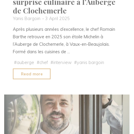
surprise culinaire à l’Auberge
de Clochemerle
Yanis Bargoin
3 April 2025
Après plusieurs années d’excellence, le chef Romain
Barthe retrouve en 2025 son étoile Michelin à
l’Auberge de Clochemerle, à Vaux-en-Beaujolais.
Formé dans les cuisines de …
#
auberge
#
chef
#
interview
#
yanis bargoin
"Romain
Read more
Barthe,
l’art
de
la
surprise
culinaire
à
l’Auberge