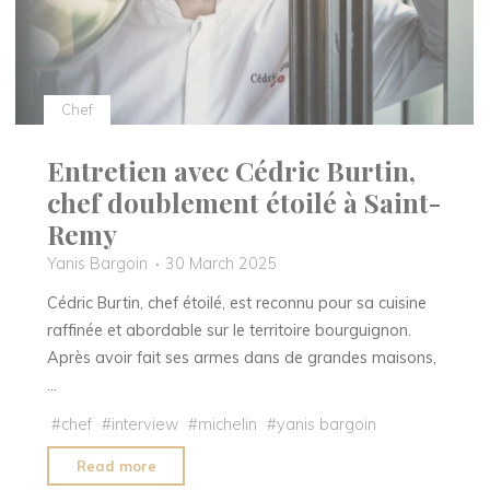
de
Clochemerle"
Chef
Entretien avec Cédric Burtin,
chef doublement étoilé à Saint-
Remy
Yanis Bargoin
30 March 2025
Cédric Burtin, chef étoilé, est reconnu pour sa cuisine
raffinée et abordable sur le territoire bourguignon.
Après avoir fait ses armes dans de grandes maisons,
…
#
chef
#
interview
#
michelin
#
yanis bargoin
"Entretien
Read more