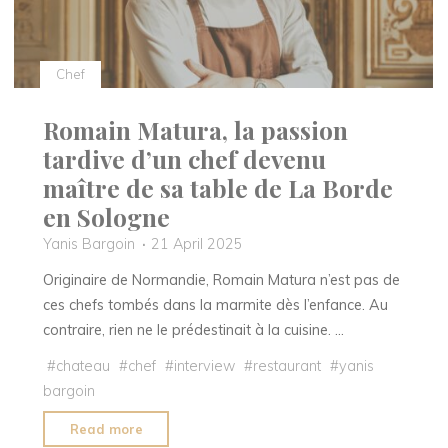
racines
à
Giverny"
Chef
Romain Matura, la passion
tardive d’un chef devenu
maître de sa table de La Borde
en Sologne
Yanis Bargoin
21 April 2025
Originaire de Normandie, Romain Matura n’est pas de
ces chefs tombés dans la marmite dès l’enfance. Au
contraire, rien ne le prédestinait à la cuisine. …
#
chateau
#
chef
#
interview
#
restaurant
#
yanis
bargoin
"Romain
Read more