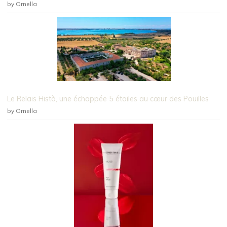
by Ornella
Le Relais Histò, une échappée 5 étoiles au cœur des Pouilles
by Ornella