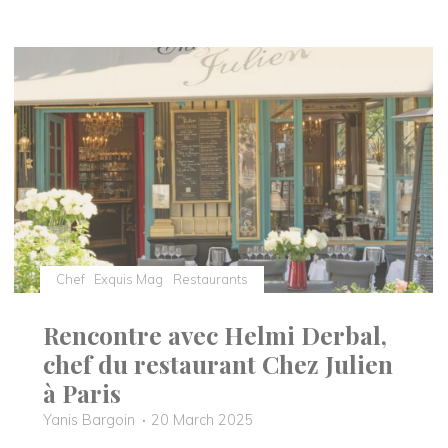
avec
Cédric
Burtin,
chef
doublement
étoilé
à
Saint-
Remy"
Chef
Exquis Mag
Restaurants
Rencontre avec Helmi Derbal,
chef du restaurant Chez Julien
à Paris
Yanis Bargoin
20 March 2025