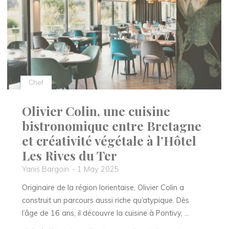
mouvement
au
Manoir
de
la
Régate"
Chef
Olivier Colin, une cuisine
bistronomique entre Bretagne
et créativité végétale à l’Hôtel
Les Rives du Ter
Yanis Bargoin
1 May 2025
Originaire de la région lorientaise, Olivier Colin a
construit un parcours aussi riche qu’atypique. Dès
l’âge de 16 ans, il découvre la cuisine à Pontivy, …