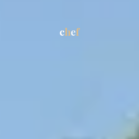
c
h
e
f
e