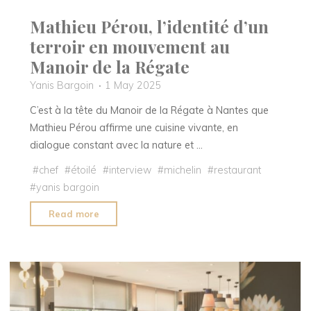
Mathieu Pérou, l’identité d’un
terroir en mouvement au
Manoir de la Régate
Yanis Bargoin
1 May 2025
C’est à la tête du Manoir de la Régate à Nantes que
Mathieu Pérou affirme une cuisine vivante, en
dialogue constant avec la nature et …
#
chef
#
étoilé
#
interview
#
michelin
#
restaurant
#
yanis bargoin
"Mathieu
Read more
Pérou,
l’identité
d’un
terroir
en