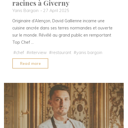
racines à Giverny
Yanis Bargoin
27 April 2025
Originaire d’Alençon, David Gallienne incarne une
cuisine ancrée dans ses terres normandes et ouverte
sur le monde. Révélé au grand public en remportant
Top Chef …
#
chef
#
interview
#
restaurant
#
yanis bargoin
"David
Read more
Gallienne,
le
chef
étoilé
qui
cultive
l’audace
et
les