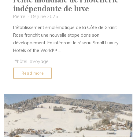
indépendante de luxe
Pierre
19 June 2026
L’établissement emblématique de la Côte de Granit
Rose franchit une nouvelle étape dans son
développement. En intégrant le réseau Small Luxury
Hotels of the World™ …
#
hôtel
#
voyage
"Le
Read more
Castel
Beau
Site
rejoint
l’élite
mondiale
de
l’hôtellerie