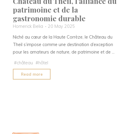
Château du Theil, l’alliance du
patrimoine et de la
gastronomie durable
Homerick Belia
20 May 2025
Niché au cœur de la Haute Corrèze, le Château du
Theil s’impose comme une destination d’exception
pour les amateurs de nature, de patrimoine et de …
#
château
#
hôtel
"Château
Read more
du
Theil,
l’alliance
du
patrimoine
et
de
la