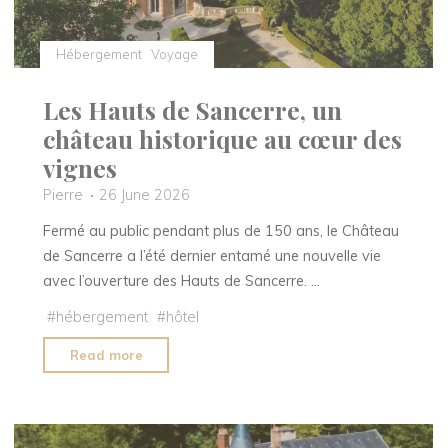
Hébergement
Voyage
Les Hauts de Sancerre, un
château historique au cœur des
vignes
Pierre
26 June 2026
Fermé au public pendant plus de 150 ans, le Château
de Sancerre a l’été dernier entamé une nouvelle vie
avec l’ouverture des Hauts de Sancerre. …
#
hébergement
#
hôtel
"Les
Read more
Hauts
de
Sancerre,