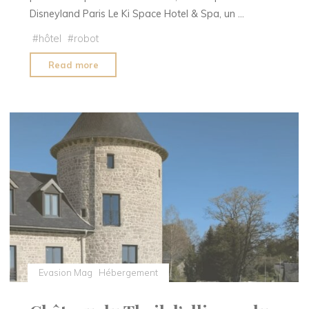
Disneyland Paris Le Ki Space Hotel & Spa, un …
#
hôtel
#
robot
"Ki
Read more
Space
Hotel
:
un
séjour
connecté"
Evasion Mag
Hébergement