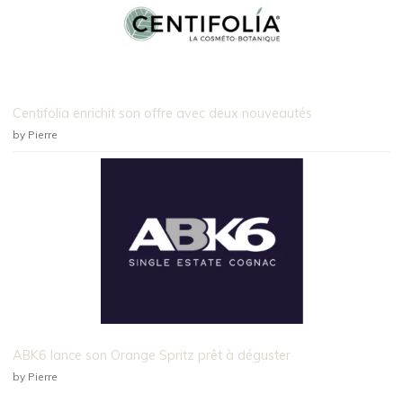
Centifolia enrichit son offre avec deux nouveautés
by Pierre
ABK6 lance son Orange Spritz prêt à déguster
by Pierre