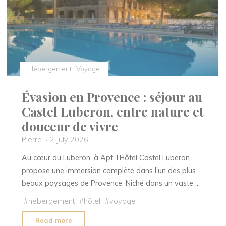
Hendaye"
Hébergement
Voyage
Évasion en Provence : séjour au
Castel Luberon, entre nature et
douceur de vivre
Pierre
2 July 2026
Au cœur du Luberon, à Apt, l’Hôtel Castel Luberon
propose une immersion complète dans l’un des plus
beaux paysages de Provence. Niché dans un vaste …
#
hébergement
#
hôtel
#
voyage
"Évasion
Read more