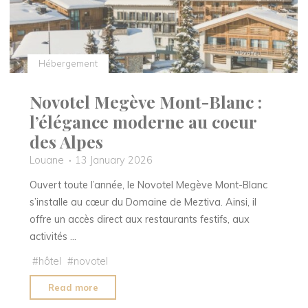
indépendante
de
luxe"
Hébergement
Novotel Megève Mont-Blanc :
l’élégance moderne au coeur
des Alpes
Louane
13 January 2026
Ouvert toute l’année, le Novotel Megève Mont-Blanc
s’installe au cœur du Domaine de Meztiva. Ainsi, il
offre un accès direct aux restaurants festifs, aux
activités …
#
hôtel
#
novotel
"Novotel
Read more
Megève