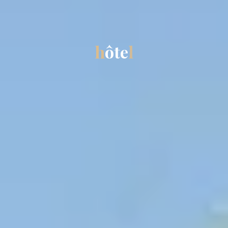
h
ô
ô
t
e
e
l