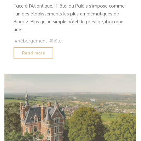
Face à l’Atlantique, l’Hôtel du Palais s’impose comme
l’un des établissements les plus emblématiques de
Biarritz. Plus qu’un simple hôtel de prestige, il incarne
une …
#
hébergement
#
hôtel
"L’Hôtel
Read more
du
Palais
à
Biarritz,
entre
héritage
impérial
et
luxe
contemporain"