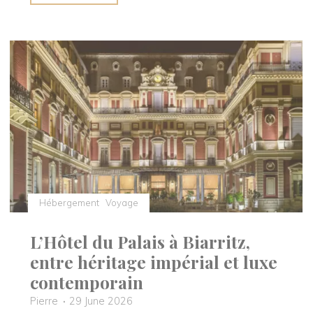
en
Provence
:
séjour
au
Castel
Luberon,
entre
nature
et
douceur
de
Hébergement
Voyage
vivre"
L’Hôtel du Palais à Biarritz,
entre héritage impérial et luxe
contemporain
Pierre
29 June 2026