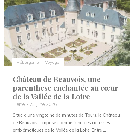
un
château
historique
au
cœur
des
vignes"
Hébergement
Voyage
Château de Beauvois, une
parenthèse enchantée au cœur
de la Vallée de la Loire
Pierre
25 June 2026
Situé à une vingtaine de minutes de Tours, le Château
de Beauvois s’impose comme l’une des adresses
emblématiques de la Vallée de la Loire. Entre …