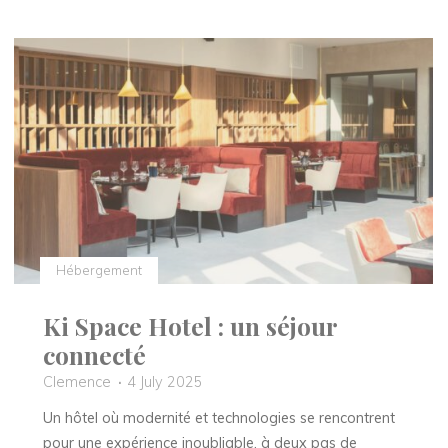
Mont-
Blanc
:
l’élégance
moderne
au
coeur
des
Alpes"
Hébergement
Ki Space Hotel : un séjour
connecté
Clemence
4 July 2025
Un hôtel où modernité et technologies se rencontrent
pour une expérience inoubliable, à deux pas de