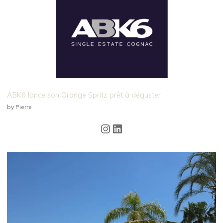
ABK6 lance son Orange Spritz prêt à déguster
by Pierre
Instagram
LinkedIn