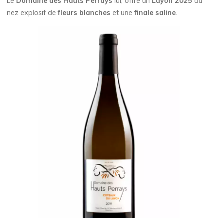
Le
Domaine des Hauts Perrays
lui, offre un
Layon 2025
au
nez explosif de
fleurs blanches
et une
finale saline
.