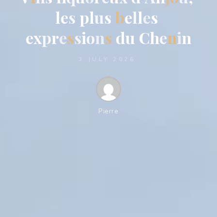
l
e
s
p
l
u
s
b
e
l
l
e
s
e
x
p
r
e
s
s
i
o
n
s
d
u
C
h
e
n
i
n
3 JULY 2026
Pierre