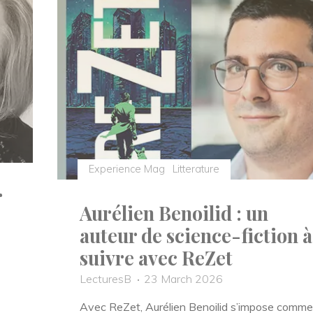
l’auteur
du
roman
Paradoxal
Activity
?"
Experience Mag
Litterature
r
Aurélien Benoilid : un
auteur de science-fiction à
suivre avec ReZet
LecturesB
23 March 2026
Avec ReZet, Aurélien Benoilid s’impose comme