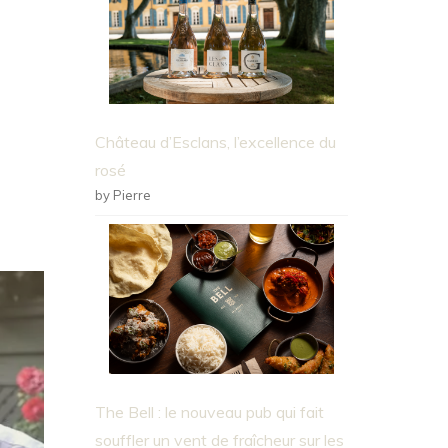
Château d’Esclans, l’excellence du
rosé
by Pierre
The Bell : le nouveau pub qui fait
souffler un vent de fraîcheur sur les