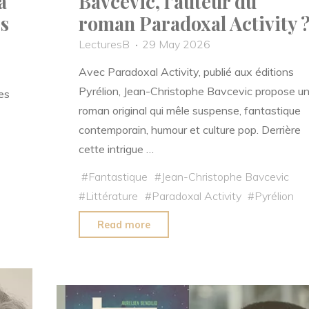
a
Bavcevic, l’auteur du
s
roman Paradoxal Activity 
LecturesB
29 May 2026
Avec Paradoxal Activity, publié aux éditions
Pyrélion, Jean-Christophe Bavcevic propose u
es
roman original qui mêle suspense, fantastique
contemporain, humour et culture pop. Derrière
cette intrigue …
#
Fantastique
#
Jean-Christophe Bavcevic
#
Littérature
#
Paradoxal Activity
#
Pyrélion
"Qui
Read more
est
Jean-
Christophe
Bavcevic,