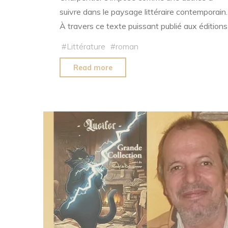
suivre dans le paysage littéraire contemporain.
À travers ce texte puissant publié aux éditions
#
Littérature
#
roman
"Marie-
Read more
Sophie
Charpentier
:
une
autrice
engagée
avec
Autopsie
d’un
suicide"