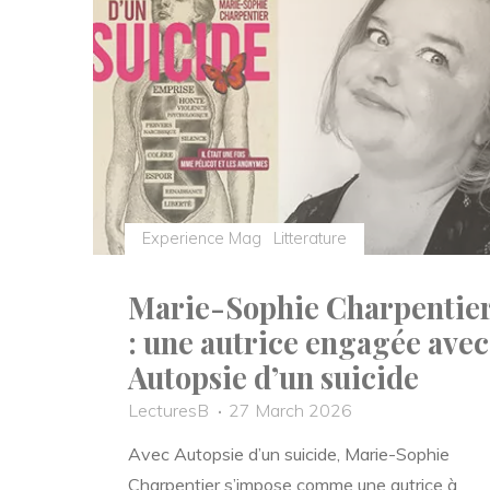
autrices
de
la
saga
fantasy
Le
Halo
des
Experience Mag
Litterature
Ombres
Marie-Sophie Charpentie
?"
: une autrice engagée avec
Autopsie d’un suicide
LecturesB
27 March 2026
Avec Autopsie d’un suicide, Marie-Sophie
Charpentier s’impose comme une autrice à