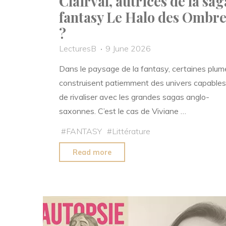
Clairval, autrices de la sag
fantasy Le Halo des Ombre
?
LecturesB
9 June 2026
Dans le paysage de la fantasy, certaines plum
construisent patiemment des univers capables
de rivaliser avec les grandes sagas anglo-
saxonnes. C’est le cas de Viviane …
#
FANTASY
#
Littérature
"Qui
Read more
sont
les
sœurs
de
Clairval,