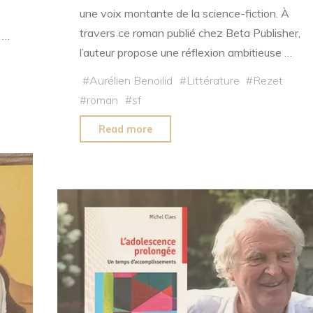
une voix montante de la science-fiction. À
travers ce roman publié chez Beta Publisher,
 …
l’auteur propose une réflexion ambitieuse …
#
Aurélien Benoilid
#
Littérature
#
Rezet
#
roman
#
sf
"Aurélien
Read more
Benoilid
:
un
auteur
de
science-
fiction
à
suivre