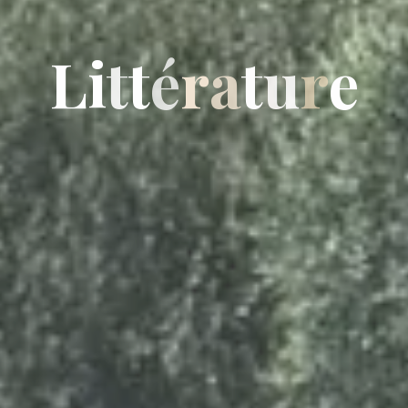
L
i
t
t
é
r
a
t
u
r
e