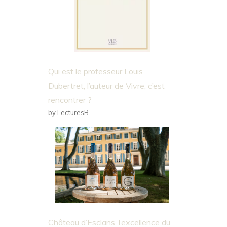
Qui est le professeur Louis
Dubertret, l’auteur de Vivre, c’est
rencontrer ?
by LecturesB
Château d’Esclans, l’excellence du