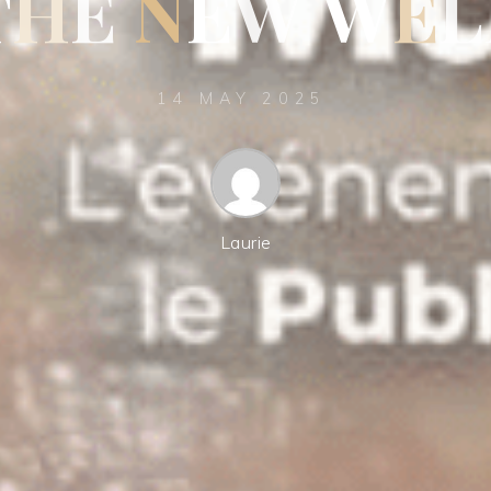
T
H
E
N
E
W
W
E
L
14 MAY 2025
Laurie