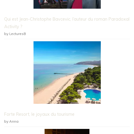
Qui est Jean-Christophe Bavcevic, l’auteur du roman Paradoxal
Activity ?
by LecturesB
Forte Resort, le joyaux du tourisme
by Anna