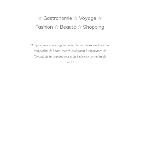
☆ Gastronomie ☆ Voyage ☆
Fashion ☆ Beauté ☆ Shopping
"
L'Epicurisme encourage la recherche du plaisir modéré et la
tranquillité de l’âme, tout en soulignant l’importance de
l’amitié, de la connaissance et de l’absence de crainte de
mort.
"