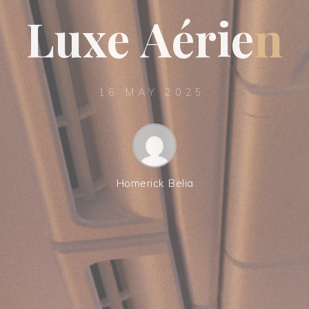
L
u
x
e
A
é
r
i
e
n
16 MAY 2025
Homerick Belia