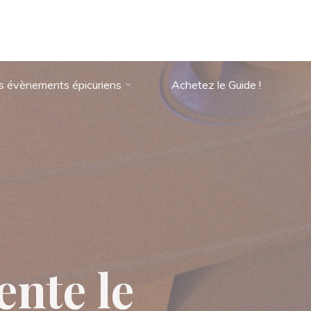
s évènements épicuriens
Achetez le Guide !
e
n
t
e
l
e