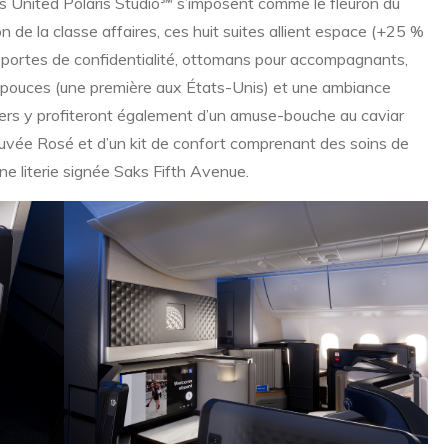
es United Polaris Studio℠ s’imposent comme le fleuron du
n de la classe affaires, ces huit suites allient espace (+25 %
), portes de confidentialité, ottomans pour accompagnants,
 pouces (une première aux États-Unis) et une ambiance
agers y profiteront également d’un amuse-bouche au caviar
vée Rosé et d’un kit de confort comprenant des soins de
ne literie signée Saks Fifth Avenue.