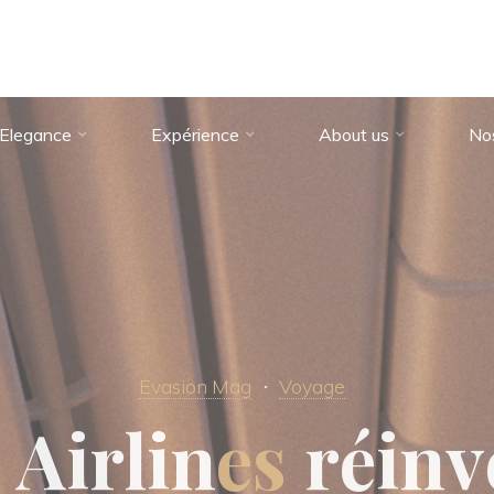
Elegance
Expérience
About us
No
Evasion Mag
Voyage
A
i
r
l
i
n
e
s
r
é
i
n
v