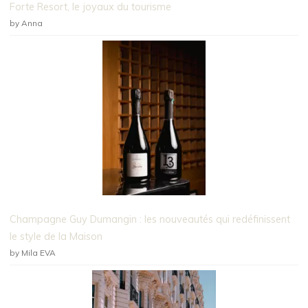
Forte Resort, le joyaux du tourisme
by Anna
Champagne Guy Dumangin : les nouveautés qui redéfinissent
le style de la Maison
by Mila EVA