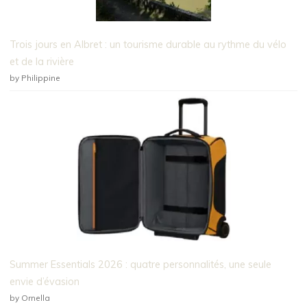
Trois jours en Albret : un tourisme durable au rythme du vélo
et de la rivière
by Philippine
Summer Essentials 2026 : quatre personnalités, une seule
envie d’évasion
by Ornella