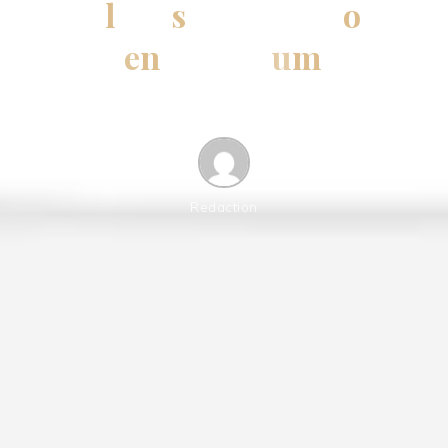
Q
u
e
l
q
u
e
s
c
o
n
s
e
i
l
s
p
o
u
r
b
i
e
n
s
e
p
a
r
f
u
m
e
r
10 FEBRUARY 2026
Redaction