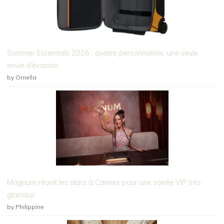
Summer Essentials 2026 : quatre personnalités, une seule
envie d’évasion
by Ornella
Magnum réunit les stars à Cannes pour une soirée VIP très
glamour
by Philippine