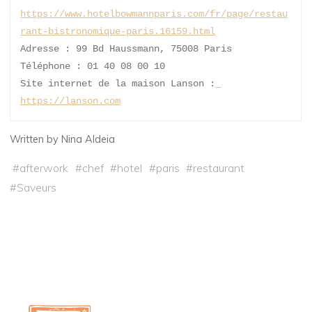
https://www.hotelbowmannparis.com/fr/page/restau
rant-bistronomique-paris.16159.html
Adresse : 99 Bd Haussmann, 75008 Paris
Téléphone : 01 40 08 00 10
Site internet de la maison Lanson :
https://lanson.com
Written by Nina Aldeia
#
afterwork
#
chef
#
hotel
#
paris
#
restaurant
#
Saveurs