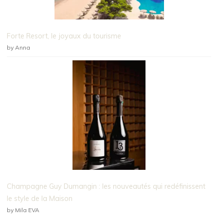
Forte Resort, le joyaux du tourisme
by Anna
Champagne Guy Dumangin : les nouveautés qui redéfinissent
le style de la Maison
by Mila EVA