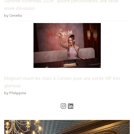
Summer Essentials 2026 : quatre personnalités, une seule
envie d’évasion
by Ornella
Magnum réunit les stars à Cannes pour une soirée VIP très
glamour
by Philippine
Instagram
LinkedIn