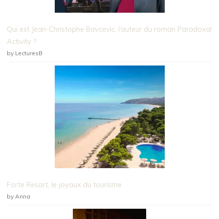
Qui est Jean-Christophe Bavcevic, l’auteur du roman Paradoxal
Activity ?
by LecturesB
Forte Resort, le joyaux du tourisme
by Anna