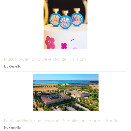
Musk Flower, la nouvelle star de HFC Paris
by Ornella
Le Relais Histò, une échappée 5 étoiles au cœur des Pouilles
by Ornella