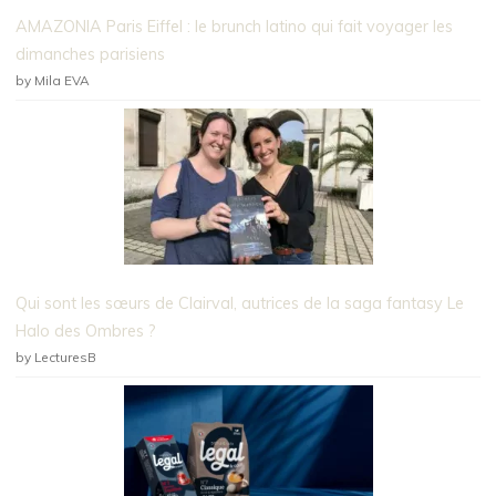
AMAZONIA Paris Eiffel : le brunch latino qui fait voyager les
dimanches parisiens
by Mila EVA
Qui sont les sœurs de Clairval, autrices de la saga fantasy Le
Halo des Ombres ?
by LecturesB