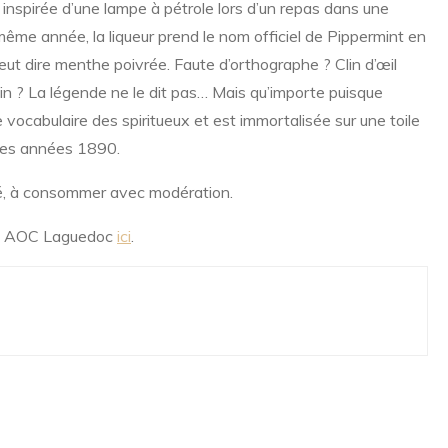
 inspirée d’une lampe à pétrole lors d’un repas dans une
ême année, la liqueur prend le nom officiel de Pippermint en
ut dire menthe poivrée. Faute d’orthographe ? Clin d’œil
in ? La légende ne le dit pas… Mais qu’importe puisque
 vocabulaire des spiritueux et est immortalisée sur une toile
 les années 1890.
té, à consommer avec modération.
ins AOC Laguedoc
ici
.