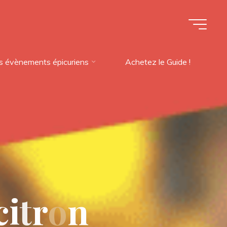
s évènements épicuriens
Achetez le Guide !
c
i
t
r
o
n