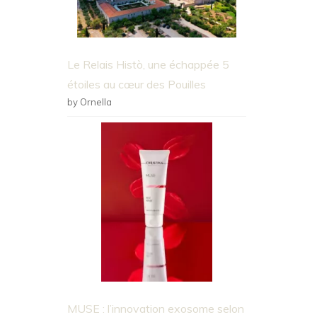
Le Relais Histò, une échappée 5
étoiles au cœur des Pouilles
by Ornella
MUSE : l’innovation exosome selon