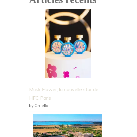
Musk Flower, la nouvelle star de
HFC Paris
by Ornella