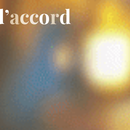
d
’
a
c
c
o
r
d