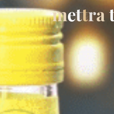
m
e
t
t
r
a