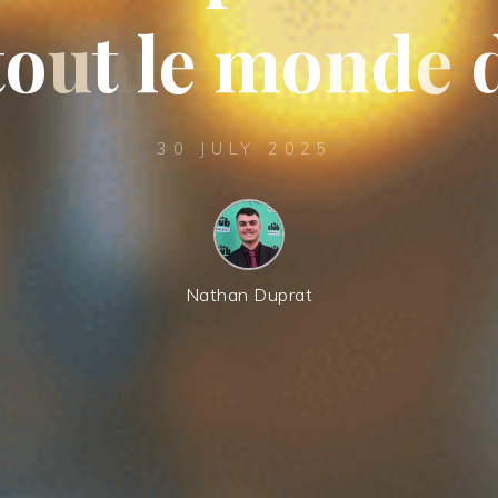
t
o
u
t
l
e
m
o
n
d
e
30 JULY 2025
Nathan Duprat