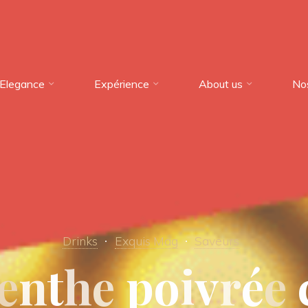
Elegance
Expérience
About us
No
Drinks
Exquis Mag
Saveurs
e
n
t
h
e
p
o
i
v
r
é
e