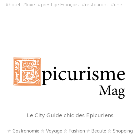
#
hotel
#
luxe
#
prestige Français
#
restaurant
#
une
Le City Guide chic des Epicuriens
☆ Gastronomie ☆ Voyage ☆ Fashion ☆ Beauté ☆ Shopping