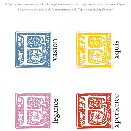
"
L'Epicurisme encourage la recherche du plaisir modéré et la tranquillité de l’âme, tout en soulignant
l’importance de l’amitié, de la connaissance et de l’absence de crainte de mort.
"