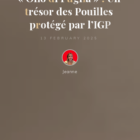
t
r
é
s
o
r
d
e
s
P
o
u
i
l
l
e
s
p
r
o
t
é
g
é
p
a
r
l
’
I
G
P
13 FEBRUARY 2025
Jeanne