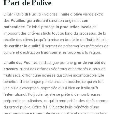
L’art de l’olive
L
‘IGP
«
Olio di Puglia
» valorise
l’huile d’olive
vierge extra
des
Pouilles
, garantissant ainsi son origine et
son
authenticité
. Ce label protège
la production locale
en
imposant des critères stricts tout au long du processus, de la
récolte des olives jusqu’à la mise en bouteille de l’huile. En plus
de
certifier
la qualité
, il permet de préserver les méthodes de
culture et d’extraction
traditionnelles
propres à la région.
L’huile des Pouilles
se distingue par une
grande variété de
saveurs
, allant des arômes végétaux et herbacés à ceux de
fruits secs, offrant une richesse gustative incomparable. Elle
bénéficie d’une longue persistance en bouche, ce qui en fait
une huile d’exception, appréciée aussi bien en
Italie
qu’à
l’international. Polyvalente, elle se prête à de nombreuses
préparations culinaires, ce qui la rend prisée des chefs comme
du grand public. Grâce à l’
IGP,
cette huile bénéficie d’une
reconnaissance mondiale
de sa qualité et de son caractère