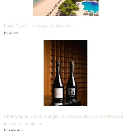
Forte Resort, le joyaux du tourisme
by Anna
Champagne Guy Dumangin : les nouveautés qui redéfinissent
le style de la Maison
by Mila EVA