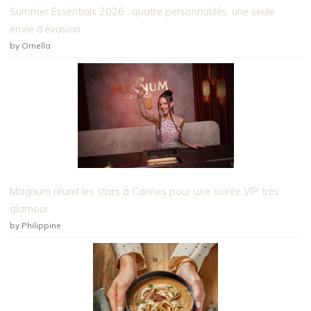
Summer Essentials 2026 : quatre personnalités, une seule
envie d’évasion
by Ornella
Magnum réunit les stars à Cannes pour une soirée VIP très
glamour
by Philippine