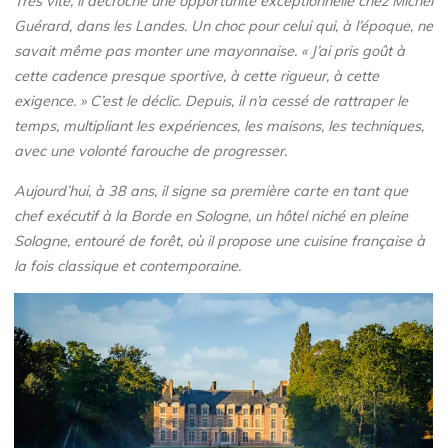
Très vite, il décroche une opportunité exceptionnelle chez Michel
Guérard, dans les Landes. Un choc pour celui qui, à l’époque, ne
savait même pas monter une mayonnaise. « J’ai pris goût à
cette cadence presque sportive, à cette rigueur, à cette
exigence. » C’est le déclic. Depuis, il n’a cessé de rattraper le
temps, multipliant les expériences, les maisons, les techniques,
avec une volonté farouche de progresser.
Aujourd’hui, à 38 ans, il signe sa première carte en tant que
chef exécutif à
la Borde en Sologne
, un hôtel niché en pleine
Sologne, entouré de forêt, où il propose une cuisine française à
la fois classique et contemporaine.