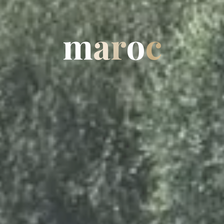
m
a
r
o
c