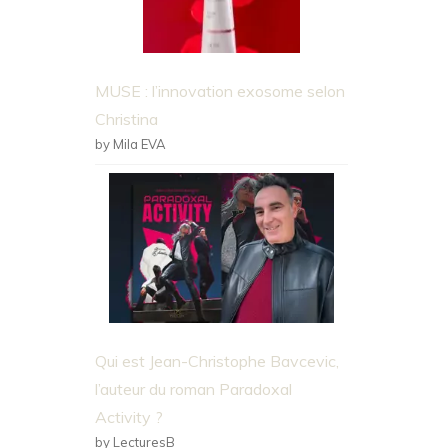
MUSE : l’innovation exosome selon
Christina
by Mila EVA
Qui est Jean-Christophe Bavcevic,
l’auteur du roman Paradoxal
Activity ?
by LecturesB