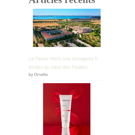
Le Relais Histò, une échappée 5
étoiles au cœur des Pouilles
by Ornella