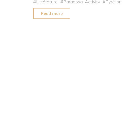
#
Littérature
#
Paradoxal Activity
#
Pyrélion
"Qui
Read more
est
Jean-
Christophe
Bavcevic,
l’auteur
du
roman
Paradoxal
Activity
?"