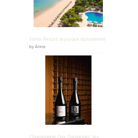
Forte Resort, le joyaux du tourisme
by Anna
Champagne Guy Dumangin : les