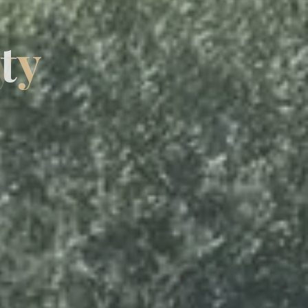
i
t
y