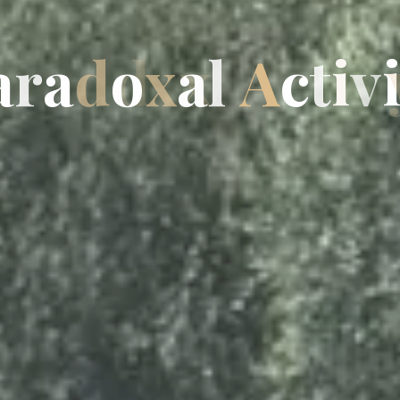
a
r
a
d
o
x
a
l
A
c
t
i
v