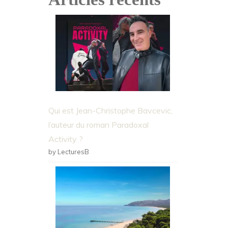
Qui est Jean-Christophe Bavcevic,
l’auteur du roman Paradoxal
Activity ?
by LecturesB