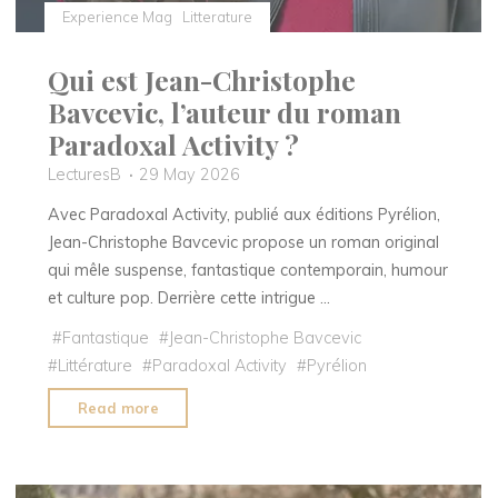
Experience Mag
Litterature
Qui est Jean-Christophe
Bavcevic, l’auteur du roman
Paradoxal Activity ?
LecturesB
29 May 2026
Avec Paradoxal Activity, publié aux éditions Pyrélion,
Jean-Christophe Bavcevic propose un roman original
qui mêle suspense, fantastique contemporain, humour
et culture pop. Derrière cette intrigue …
#
Fantastique
#
Jean-Christophe Bavcevic
#
Littérature
#
Paradoxal Activity
#
Pyrélion
"Qui
Read more
est
Jean-
Christophe