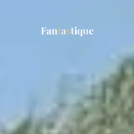
F
a
n
t
a
s
t
i
q
u
e