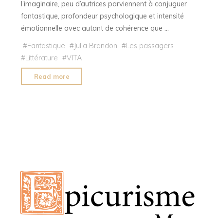
l’imaginaire, peu d’autrices parviennent à conjuguer
fantastique, profondeur psychologique et intensité
émotionnelle avec autant de cohérence que …
#
Fantastique
#
Julia Brandon
#
Les passagers
#
Littérature
#
VITA
"Julia
Read more
Brandon
:
portrait
d’une
autrice
incontournable
du
fantastique"