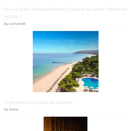
Qui est Jean-Christophe Bavcevic, l’auteur du roman Paradoxal
Activity ?
by LecturesB
Forte Resort, le joyaux du tourisme
by Anna