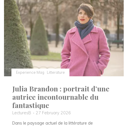
Bavcevic,
l’auteur
du
roman
Paradoxal
Activity
?"
Experience Mag
Litterature
Julia Brandon : portrait d’une
autrice incontournable du
fantastique
LecturesB
27 February 2026
Dans le paysage actuel de la littérature de