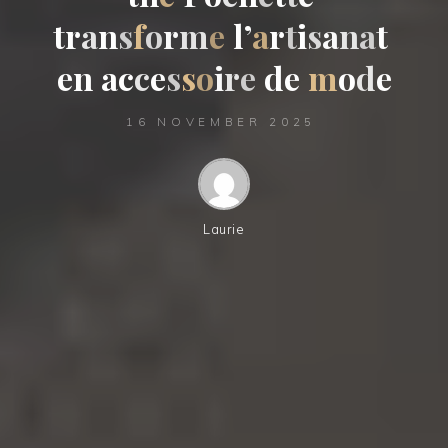
t
r
a
n
s
f
o
r
m
e
l
’
a
r
t
i
s
a
n
a
t
e
n
a
c
c
e
s
s
o
i
r
e
d
e
m
o
d
d
e
16 NOVEMBER 2025
Laurie