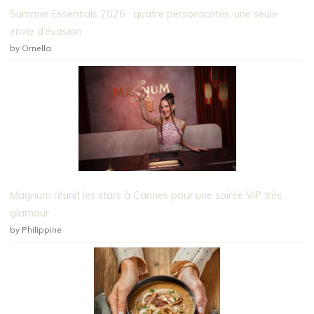
Summer Essentials 2026 : quatre personnalités, une seule
envie d’évasion
by Ornella
Magnum réunit les stars à Cannes pour une soirée VIP très
glamour
by Philippine