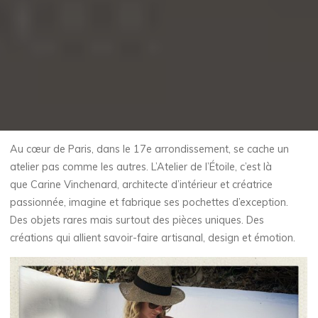
Au cœur de Paris, dans le 17e arrondissement, se cache un
atelier pas comme les autres. L’Atelier de l’Étoile, c’est là
que Carine Vinchenard, architecte d’intérieur et créatrice
passionnée, imagine et fabrique ses pochettes d’exception.
Des objets rares mais surtout des pièces uniques. Des
créations qui allient savoir-faire artisanal, design et émotion.