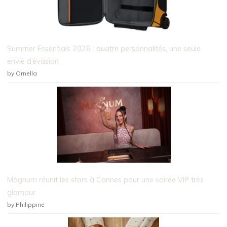
Summer Essentials 2026 : quatre personnalités, une seule
envie d’évasion
by Ornella
Magnum réunit les stars à Cannes pour une soirée VIP très
glamour
by Philippine