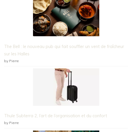
The Bell : le nouveau pub qui fait souffler un vent de fraîcheur
sur les Halles
by Pierre
Thule Subterra 2, l’art de l’organisation et du confort
by Pierre