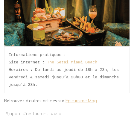
Informations pratiques :
Site internet : 
The Setai Miami Beach
Horaires : Du lundi au jeudi de 18h à 23h, les 
vendredi & samedi jusqu’à 23h30 et le dimanche 
jusqu’à 23h.
Retrouvez d’autres articles sur
Epicurisme Mag
#
japon
#
restaurant
#
usa