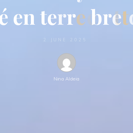
é
e
n
t
e
r
r
e
b
r
e
t
2 JUNE 2025
Nina Aldeia