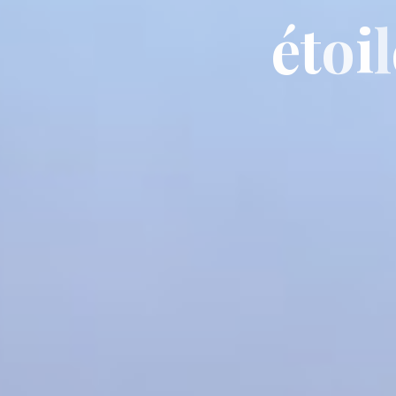
é
t
o
i
l