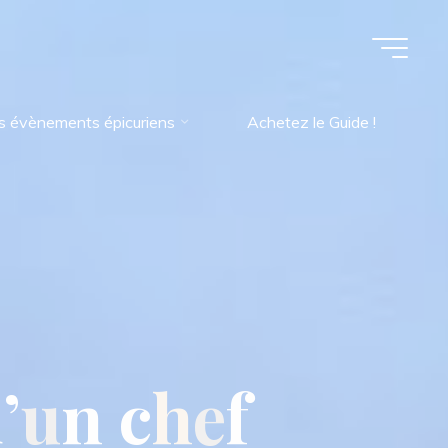
s évènements épicuriens
Achetez le Guide !
d
’
u
n
c
h
e
f