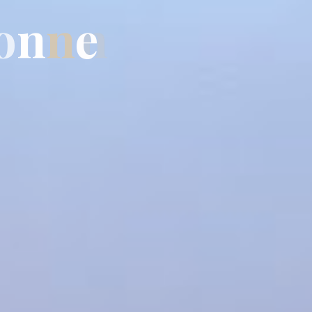
o
n
n
e