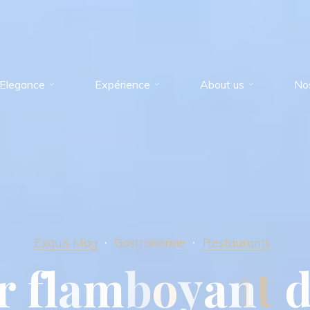
Elegance
Expérience
About us
No
Exquis Mag
Gastronomie
Restaurants
r
f
l
a
m
b
o
y
a
n
t