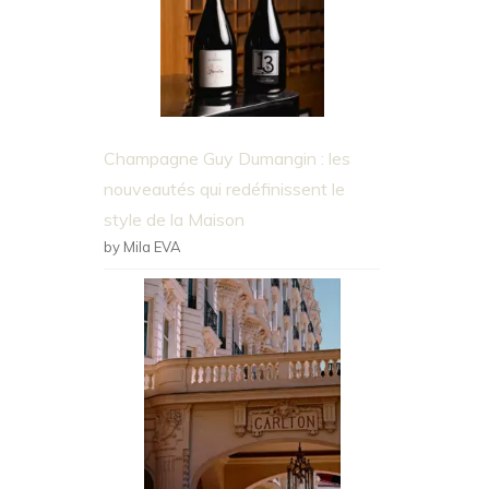
Champagne Guy Dumangin : les
nouveautés qui redéfinissent le
style de la Maison
by Mila EVA