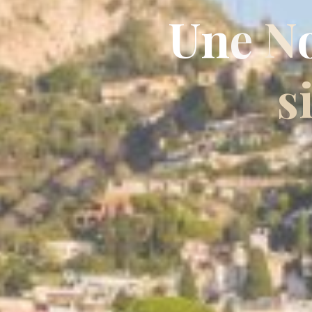
U
n
e
N
s