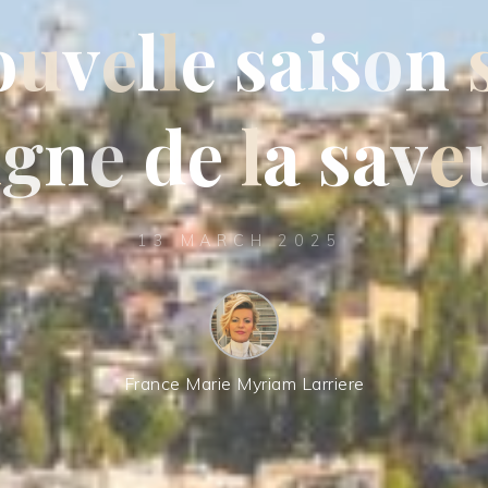
o
u
v
e
l
l
e
s
a
i
s
o
n
i
g
n
e
d
e
l
a
s
a
v
e
13 MARCH 2025
France Marie Myriam Larriere