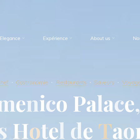
Elegance
Expérience
About us
No
hef
Gastronomie
Restaurants
Saveurs
Voyag
m
e
n
i
c
o
P
a
l
a
c
e
s
H
o
t
e
l
d
e
T
a
o