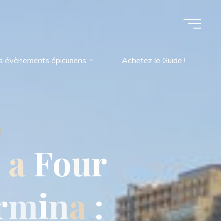
s évènements épicuriens
Achetez le Guide !
e
,
a
F
o
u
r
r
m
i
n
a
: