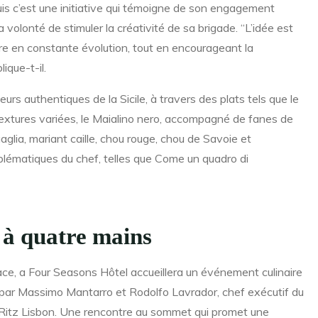
puis c’est une initiative qui témoigne de son engagement
 volonté de stimuler la créativité de sa brigade. “L’idée est
aire en constante évolution, tout en encourageant la
ique-t-il.
veurs authentiques de la Sicile, à travers des plats tels que le
textures variées, le Maialino nero, accompagné de fanes de
aglia, mariant caille, chou rouge, chou de Savoie et
blématiques du chef, telles que Come un quadro di
 à quatre mains
ace, a Four Seasons Hôtel accueillera un événement culinaire
é par Massimo Mantarro et Rodolfo Lavrador, chef exécutif du
Ritz Lisbon. Une rencontre au sommet qui promet une