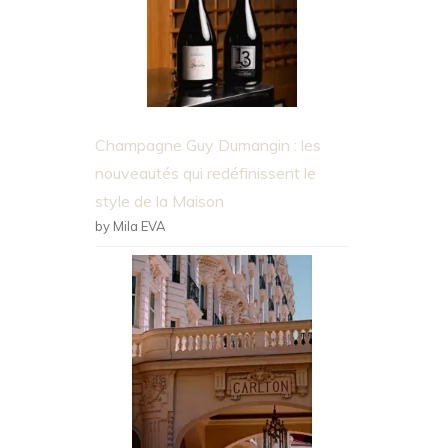
Champagne Guy Dumangin : les
nouveautés qui redéfinissent le
style de la Maison
by Mila EVA