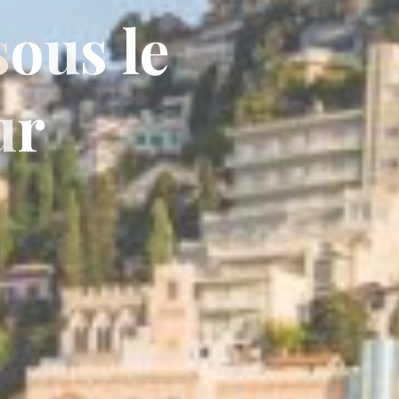
s
o
u
s
l
e
u
r