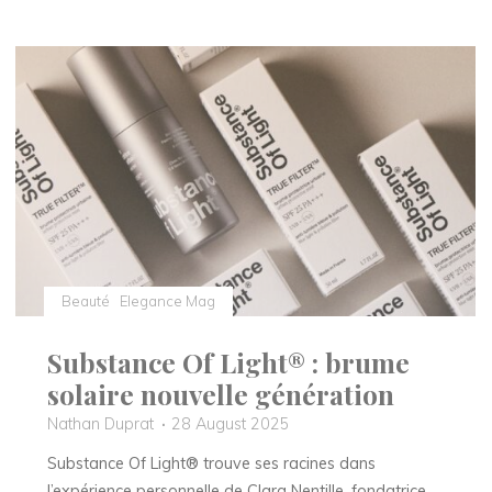
“Folie
Verte”:
le
nouveau
spa
Aixois
que
l’on
aime
un
peu,
Beauté
Elegance Mag
beaucoup,
passionnément…"
Substance Of Light® : brume
solaire nouvelle génération
Nathan Duprat
28 August 2025
Substance Of Light® trouve ses racines dans
l’expérience personnelle de Clara Nentille, fondatrice