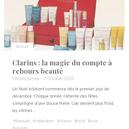
séduction
signé
Elise
Pierre"
Beauté
Clarins : la magie du compte à
rebours beauté
Christa James
7 October 2025
Un Noël éclatant commence dès le premier jour de
décembre. Chaque année, l’attente des fêtes
s’imprègne d’une douce féérie. L’air devient plus froid,
les vitrines …
#
beauté
#
calendrier
#
clarins
#
noel
#
soin
#
visage