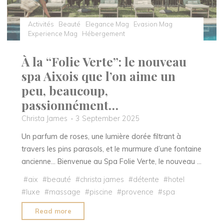
temps
selon
Activités
Beauté
Elegance Mag
Evasion Mag
KILIAN
Experience Mag
Hébergement
PARIS"
À la “Folie Verte”: le nouveau
spa Aixois que l’on aime un
peu, beaucoup,
passionnément…
Christa James
3 September 2025
Un parfum de roses, une lumière dorée filtrant à
travers les pins parasols, et le murmure d’une fontaine
ancienne… Bienvenue au Spa Folie Verte, le nouveau …
#
aix
#
beauté
#
christa james
#
détente
#
hotel
#
luxe
#
massage
#
piscine
#
provence
#
spa
"À
Read more
la