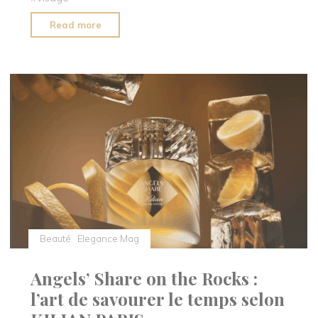
"Clarins
Read more
:
la
magie
du
compte
à
rebours
beauté"
Beauté
Elegance Mag
Angels’ Share on the Rocks :
l’art de savourer le temps selon