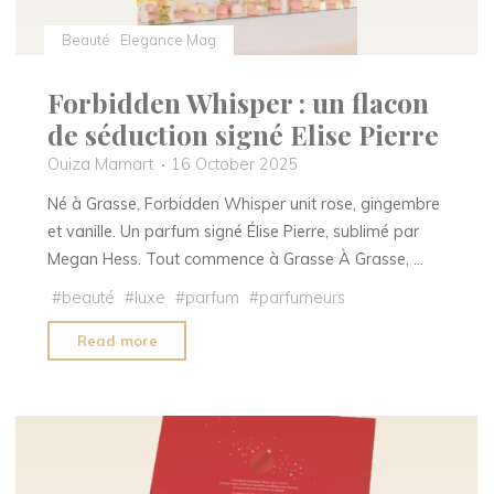
Beauté
Elegance Mag
Forbidden Whisper : un flacon
de séduction signé Elise Pierre
Ouiza Mamart
16 October 2025
Né à Grasse, Forbidden Whisper unit rose, gingembre
et vanille. Un parfum signé Élise Pierre, sublimé par
Megan Hess. Tout commence à Grasse À Grasse, …
#
beauté
#
luxe
#
parfum
#
parfumeurs
"Forbidden
Read more
Whisper
:
un
flacon
de