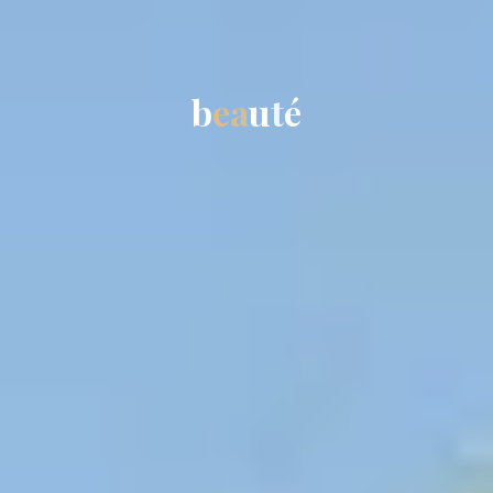
b
e
a
u
t
t
é