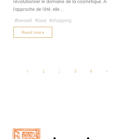
révolutionner le domaine de la cosmétique. À
l’approche de l’été, elle …
#
beauté
#
luxe
#
shopping
"ABSOLUCAVIAR
Read more
d’Ingrid
Millet
:
l’anti-
âge
1
2
3
4
d’exception
Posts
aux
actifs
pagination
précieux"