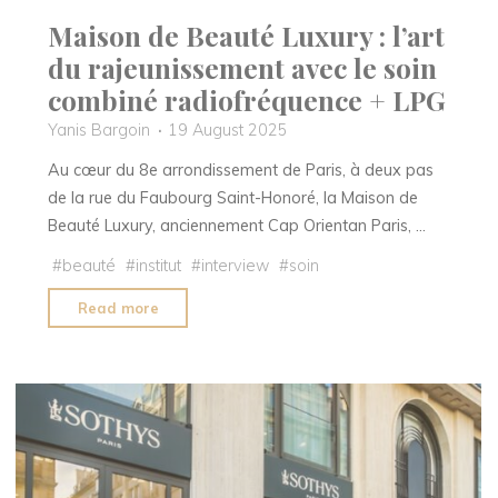
Maison de Beauté Luxury : l’art
du rajeunissement avec le soin
combiné radiofréquence + LPG
Yanis Bargoin
19 August 2025
Au cœur du 8e arrondissement de Paris, à deux pas
de la rue du Faubourg Saint-Honoré, la Maison de
Beauté Luxury, anciennement Cap Orientan Paris, …
#
beauté
#
institut
#
interview
#
soin
"Maison
Read more
de
Beauté
Luxury
:
l’art
du