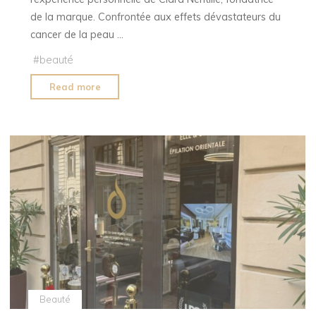
de la marque. Confrontée aux effets dévastateurs du
cancer de la peau …
#
beauté
"Substance
Read more
Of
Light®
:
brume
solaire
nouvelle
génération"
Beauté