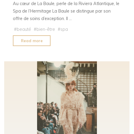
Au cœur de La Baule, perle de la Riviera Atlantique, le
Spa de l’Hermitage La Baule se distingue par son
offre de soins d’exception. Il …
#
beauté
#
bien-être
#
spa
"Spa
Read more
de
l’Hôtel
Barrière
L’Hermitage
La
Baule
x
Augustinus
Bader"