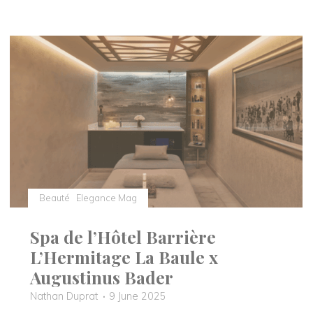
:
l’institut
parisien
célèbre
quatre
décennies
de
savoir-
faire
et
d’innovation"
Beauté
Elegance Mag
Spa de l’Hôtel Barrière
L’Hermitage La Baule x
Augustinus Bader
Nathan Duprat
9 June 2025