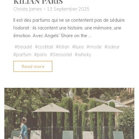
KILIAN PARIS
Christa James
13 September 2025
Il est des parfums qui ne se contentent pas de séduire
l’odorat : ils racontent une histoire, une mémoire, une
émotion. Avec Angels’ Share on the …
#
beauté
#
cocktail
#
Kilian
#
luxe
#
mode
#
odeur
#
parfum
#
paris
#
Sensoriel
#
whisky
"Angels’
Read more
Share
on
the
Rocks
:
l’art
de
savourer
le