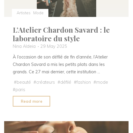
Artistes
Mode
L’Atelier Chardon Savard : le
laboratoire du style
Nina Aldeia
29 May 2025
À l’occasion de son défilé de fin d’année, l’Atelier
Chardon Savard a mis les petits plats dans les
grands. Ce 27 mai dernier, cette institution …
#
beauté
#
créateurs
#
défilé
#
fashion
#
mode
#
paris
"L’Atelier
Read more
Chardon
Savard :
le
laboratoire