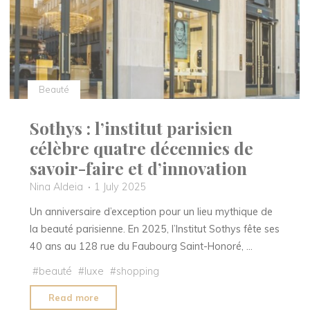
rajeunissement
avec
le
soin
combiné
radiofréquence
Beauté
+
LPG"
Sothys : l’institut parisien
célèbre quatre décennies de
savoir-faire et d’innovation
Nina Aldeia
1 July 2025
Un anniversaire d’exception pour un lieu mythique de
la beauté parisienne. En 2025, l’Institut Sothys fête ses
40 ans au 128 rue du Faubourg Saint-Honoré, …
#
beauté
#
luxe
#
shopping
"Sothys
Read more