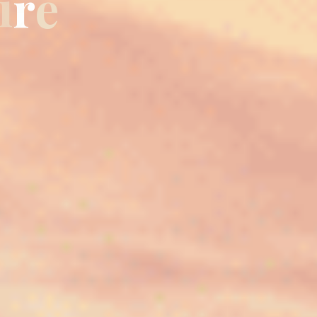
i
r
e
e