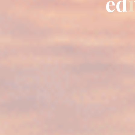
é
d
i