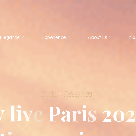
Elegance
Expérience
About us
No
Drinks
Exquis Mag
y
l
i
v
e
P
a
r
i
s
2
0
2