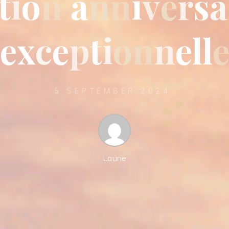
t
i
o
n
a
n
n
i
v
e
r
s
a
e
x
c
e
p
t
i
o
n
n
e
l
l
5 SEPTEMBER 2024
Laurie