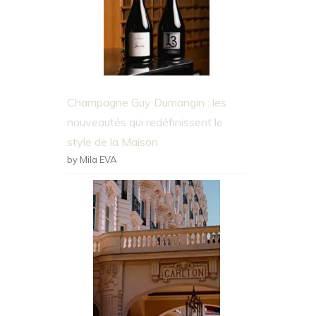
Champagne Guy Dumangin : les
nouveautés qui redéfinissent le
style de la Maison
by Mila EVA