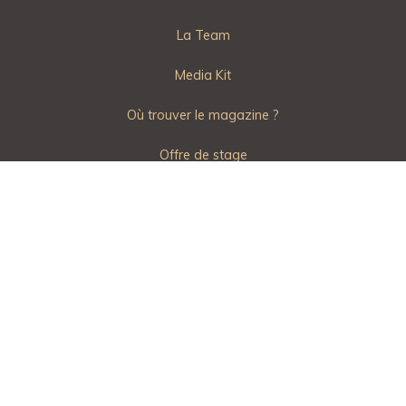
La Team
Media Kit
Où trouver le magazine ?
Offre de stage
About Epicurisme Mag
CGU
Mentions Légales
Politique de Confidentialité
Contactez Epicurisme Mag