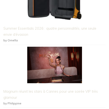
Summer Essentials 2026 : quatre personnalités, une seule
envie d’évasion
by Ornella
Magnum réunit les stars à Cannes pour une soirée VIP très
glamour
by Philippine