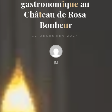
g
a
s
t
r
o
n
o
m
i
q
u
e
a
u
C
h
â
t
e
a
u
d
e
R
o
s
a
B
o
n
h
e
u
r
12 DECEMBER 2024
JM