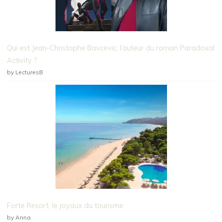
Qui est Jean-Christophe Bavcevic, l’auteur du roman Paradoxal
Activity ?
by LecturesB
Forte Resort, le joyaux du tourisme
by Anna