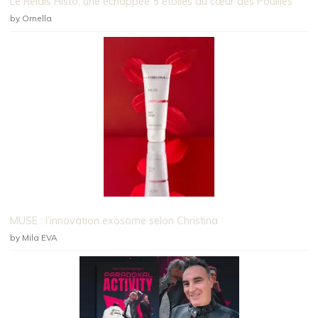
Le Relais Histò, une échappée 5 étoiles au cœur des Pouilles
by Ornella
MUSE : l’innovation exosome selon Christina
by Mila EVA