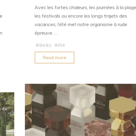
Avec les fortes chaleurs, les journées à la plage
e
les festivals ou encore les longs trajets des
vacances, l’été met notre organisme à rude
n
épreuve. …
#
drinks
#
été
"S’hydrater
Read more
en
été
:
les
bons
réflexes
à
adopter"