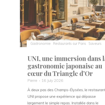
cinéma
se
conjugue
au
féminin
sur
un
Gastronomie
Restaurants sur Paris
Saveurs
rooftop
UNI, une immersion dans l
parisien"
gastronomie japonaise au
cœur du Triangle d’Or
Pierre
16 July 2026
À deux pas des Champs-Élysées, le restauran
UNI propose une expérience qui dépasse
largement le simple repas. Installée dans le