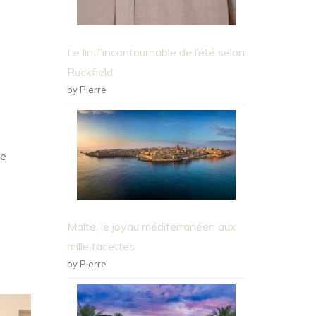
Le lin, l’incontournable de l’été selon
Ruckfield
by Pierre
re
Malte, le joyau méditerranéen aux
mille facettes
by Pierre