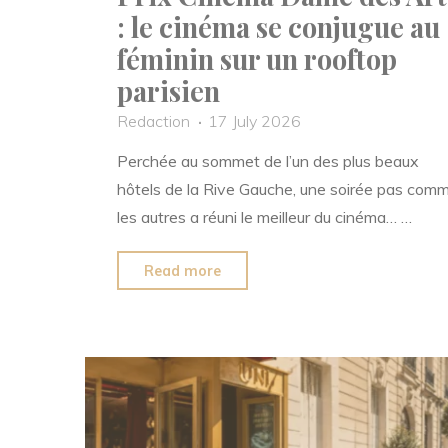
: le cinéma se conjugue au
féminin sur un rooftop
parisien
Redaction
17 July 2026
Perchée au sommet de l’un des plus beaux
hôtels de la Rive Gauche, une soirée pas com
les autres a réuni le meilleur du cinéma… …
"Prix
Read more
Cinéma
Dame
des
Arts
:
le