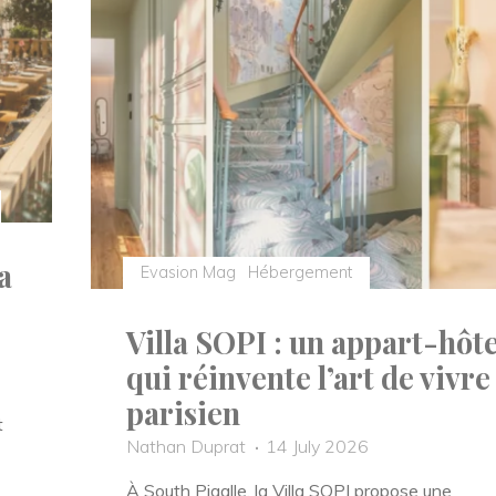
Vendômois,
un
vin
qui
mérite
d’être
découvert"
a
Evasion Mag
Hébergement
Villa SOPI : un appart-hôte
qui réinvente l’art de vivre
parisien
t
Nathan Duprat
14 July 2026
À South Pigalle, la Villa SOPI propose une