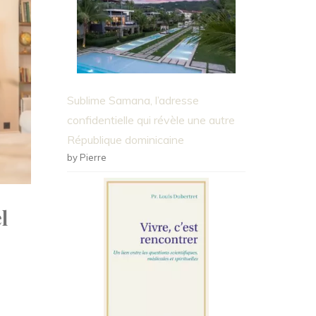
Sublime Samana, l’adresse
confidentielle qui révèle une autre
République dominicaine
by Pierre
l