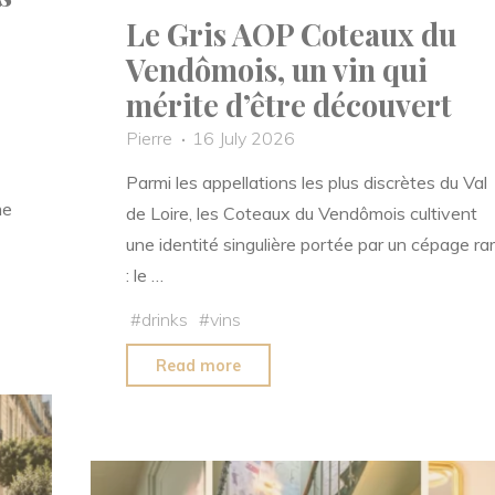
Le Gris AOP Coteaux du
Vendômois, un vin qui
mérite d’être découvert
Pierre
16 July 2026
Parmi les appellations les plus discrètes du Val
me
de Loire, les Coteaux du Vendômois cultivent
une identité singulière portée par un cépage ra
: le …
#
drinks
#
vins
"Le
Read more
Gris
AOP
Coteaux
du