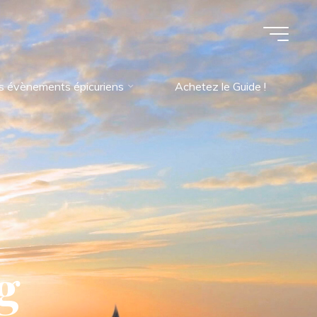
s évènements épicuriens
Achetez le Guide !
g